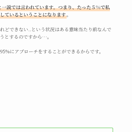
と一説では言われています。つまり、たった５%で私
しているということになります
。
れどできない..という状況はある意味当たり前なんで
そうとするのですから…。
95%にアプローチをすることができるからです。